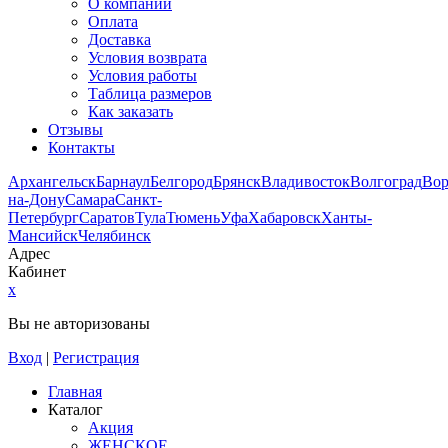
О компании
Оплата
Доставка
Условия возврата
Условия работы
Таблица размеров
Как заказать
Отзывы
Контакты
Архангельск
Барнаул
Белгород
Брянск
Владивосток
Волгоград
Во
на-Дону
Самара
Санкт-
Петербург
Саратов
Тула
Тюмень
Уфа
Хабаровск
Ханты-
Мансийск
Челябинск
Адрес
Кабинет
x
Вы не авторизованы
Вход
|
Регистрация
Главная
Каталог
Акция
ЖЕНСКОЕ