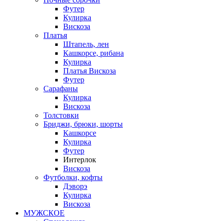
Футер
Кулирка
Вискоза
Платья
Штапель, лен
Кашкорсе, рибана
Кулирка
Платья Вискоза
Футер
Сарафаны
Кулирка
Вискоза
Толстовки
Бриджи, брюки, шорты
Кашкорсе
Кулирка
Футер
Интерлок
Вискоза
Футболки, кофты
Дэворэ
Кулирка
Вискоза
МУЖСКОЕ