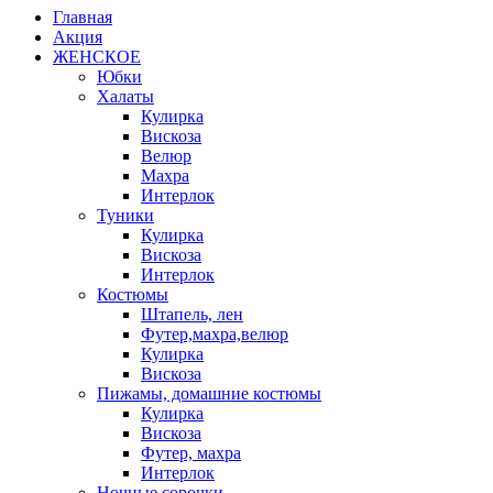
Главная
Акция
ЖЕНСКОЕ
Юбки
Халаты
Кулирка
Вискоза
Велюр
Махра
Интерлок
Туники
Кулирка
Вискоза
Интерлок
Костюмы
Штапель, лен
Футер,махра,велюр
Кулирка
Вискоза
Пижамы, домашние костюмы
Кулирка
Вискоза
Футер, махра
Интерлок
Ночные сорочки