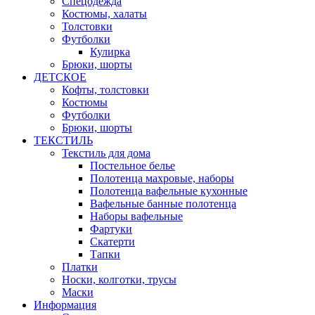
Спецодежда
Костюмы, халаты
Толстовки
Футболки
Кулирка
Брюки, шорты
ДЕТСКОЕ
Кофты, толстовки
Костюмы
Футболки
Брюки, шорты
ТЕКСТИЛЬ
Текстиль для дома
Постельное белье
Полотенца махровые, наборы
Полотенца вафельные кухонные
Вафельные банные полотенца
Наборы вафельные
Фартуки
Скатерти
Тапки
Платки
Носки, колготки, трусы
Маски
Информация