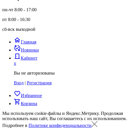
пн-чт 8:00 - 17:00
пт 8:00 - 16:30
сб-вск выходной
home
Главная
published_with_changes
Новинки
door_back
Кабинет
x
Вы не авторизованы
Вход
|
Регистрация
favorite_border
Избранное
shopping_cart
Корзина
Мы используем cookie-файлы и Яндекс.Метрику.
Продолжая
использовать наш сайт, Вы соглашаетесь с их использованием.
Подробнее в
Политике конфиденциальности