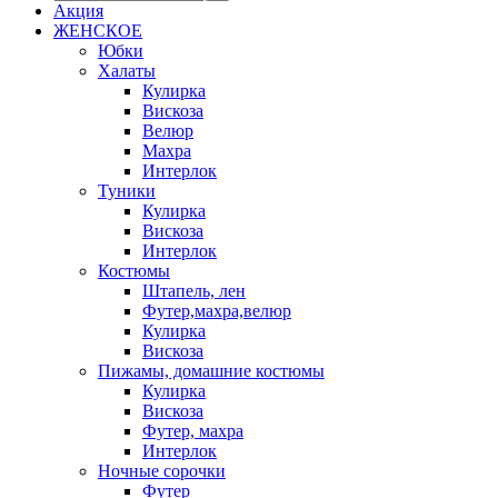
Акция
ЖЕНСКОЕ
Юбки
Халаты
Кулирка
Вискоза
Велюр
Махра
Интерлок
Туники
Кулирка
Вискоза
Интерлок
Костюмы
Штапель, лен
Футер,махра,велюр
Кулирка
Вискоза
Пижамы, домашние костюмы
Кулирка
Вискоза
Футер, махра
Интерлок
Ночные сорочки
Футер