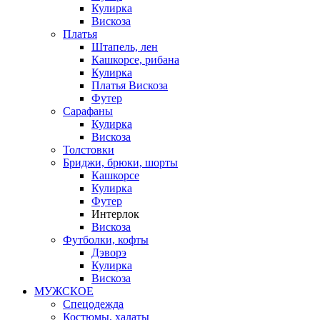
Кулирка
Вискоза
Платья
Штапель, лен
Кашкорсе, рибана
Кулирка
Платья Вискоза
Футер
Сарафаны
Кулирка
Вискоза
Толстовки
Бриджи, брюки, шорты
Кашкорсе
Кулирка
Футер
Интерлок
Вискоза
Футболки, кофты
Дэворэ
Кулирка
Вискоза
МУЖСКОЕ
Спецодежда
Костюмы, халаты