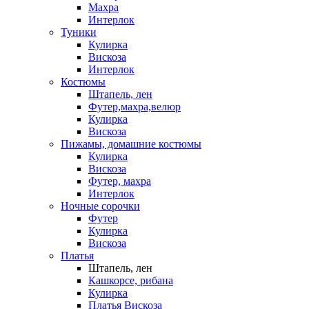
Махра
Интерлок
Туники
Кулирка
Вискоза
Интерлок
Костюмы
Штапель, лен
Футер,махра,велюр
Кулирка
Вискоза
Пижамы, домашние костюмы
Кулирка
Вискоза
Футер, махра
Интерлок
Ночные сорочки
Футер
Кулирка
Вискоза
Платья
Штапель, лен
Кашкорсе, рибана
Кулирка
Платья Вискоза