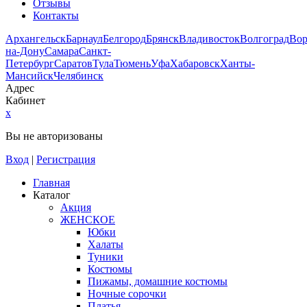
Отзывы
Контакты
Архангельск
Барнаул
Белгород
Брянск
Владивосток
Волгоград
Во
на-Дону
Самара
Санкт-
Петербург
Саратов
Тула
Тюмень
Уфа
Хабаровск
Ханты-
Мансийск
Челябинск
Адрес
Кабинет
x
Вы не авторизованы
Вход
|
Регистрация
Главная
Каталог
Акция
ЖЕНСКОЕ
Юбки
Халаты
Туники
Костюмы
Пижамы, домашние костюмы
Ночные сорочки
Платья