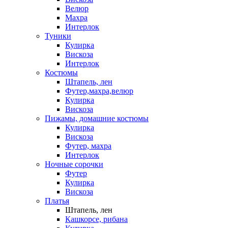
Велюр
Махра
Интерлок
Туники
Кулирка
Вискоза
Интерлок
Костюмы
Штапель, лен
Футер,махра,велюр
Кулирка
Вискоза
Пижамы, домашние костюмы
Кулирка
Вискоза
Футер, махра
Интерлок
Ночные сорочки
Футер
Кулирка
Вискоза
Платья
Штапель, лен
Кашкорсе, рибана