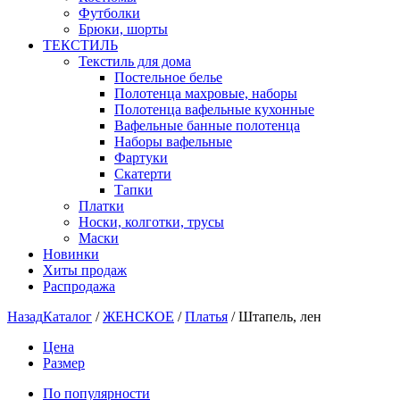
Футболки
Брюки, шорты
ТЕКСТИЛЬ
Текстиль для дома
Постельное белье
Полотенца махровые, наборы
Полотенца вафельные кухонные
Вафельные банные полотенца
Наборы вафельные
Фартуки
Скатерти
Тапки
Платки
Носки, колготки, трусы
Маски
Новинки
Хиты продаж
Распродажа
Назад
Каталог
/
ЖЕНСКОЕ
/
Платья
/
Штапель, лен
Цена
Размер
По популярности