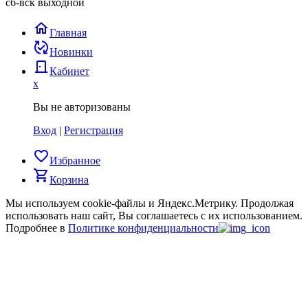
сб-вск выходной
home
Главная
published_with_changes
Новинки
door_back
Кабинет
x
Вы не авторизованы
Вход
|
Регистрация
favorite_border
Избранное
shopping_cart
Корзина
Мы используем cookie-файлы и Яндекс.Метрику.
Продолжая
использовать наш сайт, Вы соглашаетесь с их использованием.
Подробнее в
Политике конфиденциальности