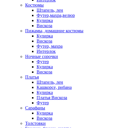
Костюмы
Штапель, лен
Футер,махра,велюр
Кулирка
Вискоза
Пижамы, домашние костюмы
Кулирка
Вискоза
Футер, махра
Интерлок
Ночные сорочки
Футер
Кулирка
Вискоза
Платья
Штапель, лен
Кашкорсе, рибана
Кулирка
Платья Вискоза
Футер
Сарафаны
Кулирка
Вискоза
Толстовки