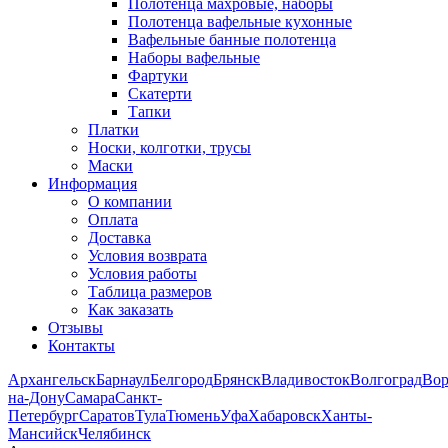
Полотенца махровые, наборы
Полотенца вафельные кухонные
Вафельные банные полотенца
Наборы вафельные
Фартуки
Скатерти
Тапки
Платки
Носки, колготки, трусы
Маски
Информация
О компании
Оплата
Доставка
Условия возврата
Условия работы
Таблица размеров
Как заказать
Отзывы
Контакты
Архангельск
Барнаул
Белгород
Брянск
Владивосток
Волгоград
Во
на-Дону
Самара
Санкт-
Петербург
Саратов
Тула
Тюмень
Уфа
Хабаровск
Ханты-
Мансийск
Челябинск