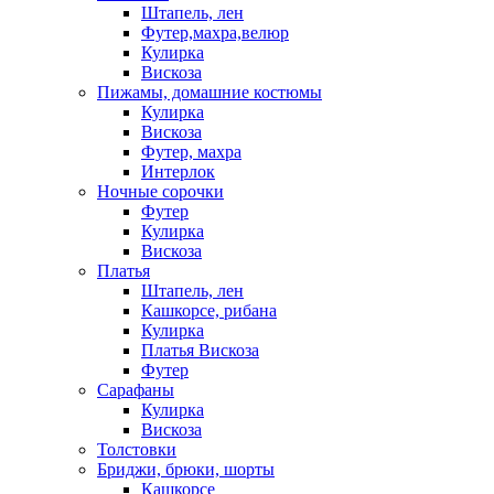
Штапель, лен
Футер,махра,велюр
Кулирка
Вискоза
Пижамы, домашние костюмы
Кулирка
Вискоза
Футер, махра
Интерлок
Ночные сорочки
Футер
Кулирка
Вискоза
Платья
Штапель, лен
Кашкорсе, рибана
Кулирка
Платья Вискоза
Футер
Сарафаны
Кулирка
Вискоза
Толстовки
Бриджи, брюки, шорты
Кашкорсе