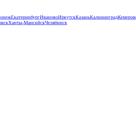
ронеж
Екатеринбург
Иваново
Иркутск
Казань
Калининград
Кемеров
овск
Ханты-Мансийск
Челябинск