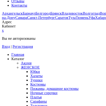
Отзывы
Контакты
Архангельск
Барнаул
Белгород
Брянск
Владивосток
Волгоград
Во
на-Дону
Самара
Санкт-Петербург
Саратов
Тула
Тюмень
Уфа
Хабар
Адрес
Кабинет
x
Вы не авторизованы
Вход
|
Регистрация
Главная
Каталог
Акция
ЖЕНСКОЕ
Юбки
Халаты
Туники
Костюмы
Пижамы, домашние костюмы
Ночные сорочки
Платья
Сарафаны
Толстовки