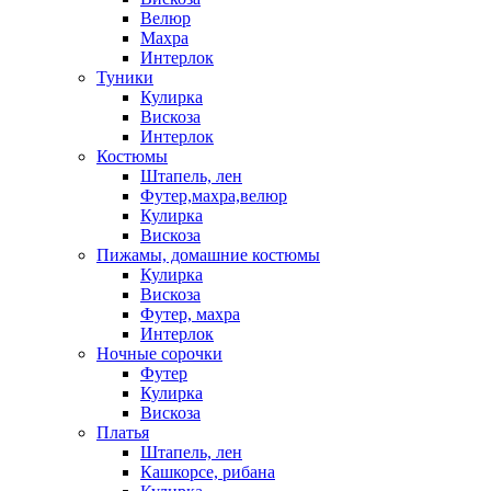
Велюр
Махра
Интерлок
Туники
Кулирка
Вискоза
Интерлок
Костюмы
Штапель, лен
Футер,махра,велюр
Кулирка
Вискоза
Пижамы, домашние костюмы
Кулирка
Вискоза
Футер, махра
Интерлок
Ночные сорочки
Футер
Кулирка
Вискоза
Платья
Штапель, лен
Кашкорсе, рибана