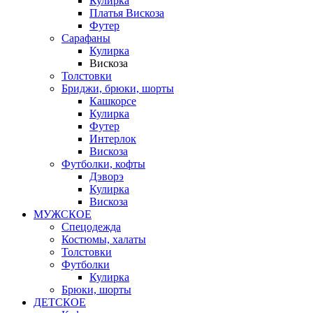
Кулирка
Платья Вискоза
Футер
Сарафаны
Кулирка
Вискоза
Толстовки
Бриджи, брюки, шорты
Кашкорсе
Кулирка
Футер
Интерлок
Вискоза
Футболки, кофты
Дэворэ
Кулирка
Вискоза
МУЖСКОЕ
Спецодежда
Костюмы, халаты
Толстовки
Футболки
Кулирка
Брюки, шорты
ДЕТСКОЕ