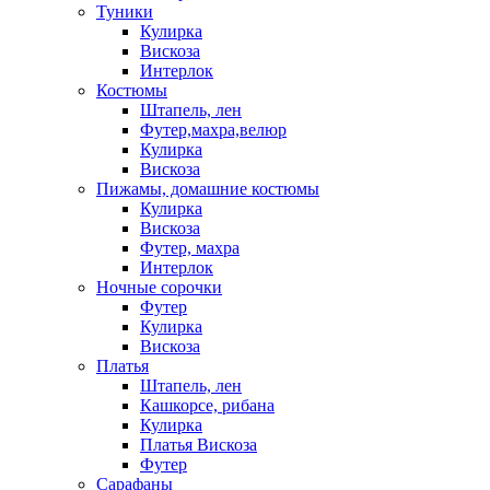
Туники
Кулирка
Вискоза
Интерлок
Костюмы
Штапель, лен
Футер,махра,велюр
Кулирка
Вискоза
Пижамы, домашние костюмы
Кулирка
Вискоза
Футер, махра
Интерлок
Ночные сорочки
Футер
Кулирка
Вискоза
Платья
Штапель, лен
Кашкорсе, рибана
Кулирка
Платья Вискоза
Футер
Сарафаны