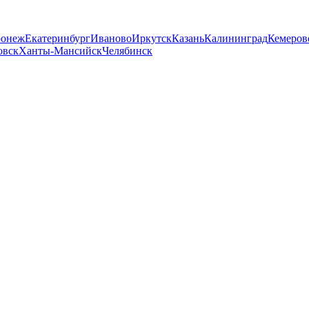
ронеж
Екатеринбург
Иваново
Иркутск
Казань
Калининград
Кемеров
овск
Ханты-Мансийск
Челябинск