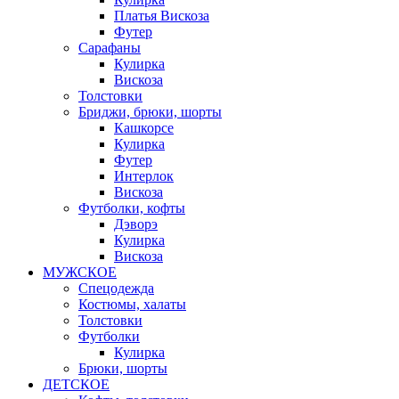
Платья Вискоза
Футер
Сарафаны
Кулирка
Вискоза
Толстовки
Бриджи, брюки, шорты
Кашкорсе
Кулирка
Футер
Интерлок
Вискоза
Футболки, кофты
Дэворэ
Кулирка
Вискоза
МУЖСКОЕ
Спецодежда
Костюмы, халаты
Толстовки
Футболки
Кулирка
Брюки, шорты
ДЕТСКОЕ