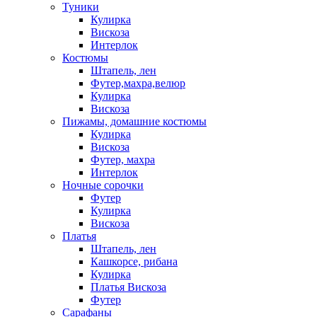
Туники
Кулирка
Вискоза
Интерлок
Костюмы
Штапель, лен
Футер,махра,велюр
Кулирка
Вискоза
Пижамы, домашние костюмы
Кулирка
Вискоза
Футер, махра
Интерлок
Ночные сорочки
Футер
Кулирка
Вискоза
Платья
Штапель, лен
Кашкорсе, рибана
Кулирка
Платья Вискоза
Футер
Сарафаны