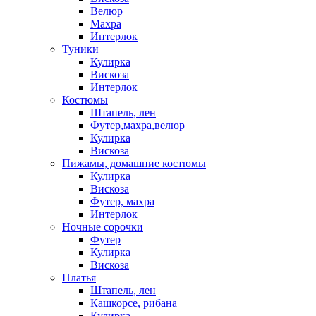
Велюр
Махра
Интерлок
Туники
Кулирка
Вискоза
Интерлок
Костюмы
Штапель, лен
Футер,махра,велюр
Кулирка
Вискоза
Пижамы, домашние костюмы
Кулирка
Вискоза
Футер, махра
Интерлок
Ночные сорочки
Футер
Кулирка
Вискоза
Платья
Штапель, лен
Кашкорсе, рибана
Кулирка