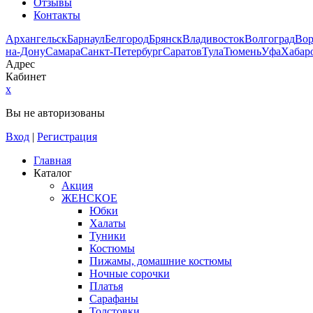
Отзывы
Контакты
Архангельск
Барнаул
Белгород
Брянск
Владивосток
Волгоград
Во
на-Дону
Самара
Санкт-Петербург
Саратов
Тула
Тюмень
Уфа
Хабар
Адрес
Кабинет
x
Вы не авторизованы
Вход
|
Регистрация
Главная
Каталог
Акция
ЖЕНСКОЕ
Юбки
Халаты
Туники
Костюмы
Пижамы, домашние костюмы
Ночные сорочки
Платья
Сарафаны
Толстовки