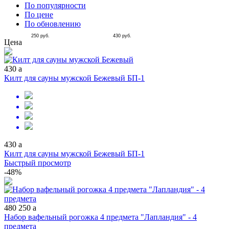
По популярности
По цене
По обновлению
250
руб.
430
руб.
Цена
430
a
Килт для сауны мужской Бежевый БП-1
430
a
Килт для сауны мужской Бежевый БП-1
Быстрый просмотр
-48%
480
250
a
Набор вафельный рогожка 4 предмета "Лапландия" - 4
предмета