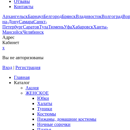
Отзывы
Контакты
Архангельск
Барнаул
Белгород
Брянск
Владивосток
Волгоград
Во
на-Дону
Самара
Санкт-
Петербург
Саратов
Тула
Тюмень
Уфа
Хабаровск
Ханты-
Мансийск
Челябинск
Адрес
Кабинет
x
Вы не авторизованы
Вход
|
Регистрация
Главная
Каталог
Акция
ЖЕНСКОЕ
Юбки
Халаты
Туники
Костюмы
Пижамы, домашние костюмы
Ночные сорочки
Платья