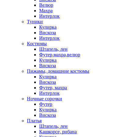
Велюр
Махра
Интерлок
Туники
Кулирка
Вискоза
Интерлок
Костюмы
Штапель, лен
Футер,махра,велюр
Кулирка
Вискоза
Пижамы, домашние костюмы
Кулирка
Вискоза
Футер, махра
Интерлок
Ночные сорочки
Футер
Кулирка
Вискоза
Платья
Штапель, лен
Кашкорсе, рибана