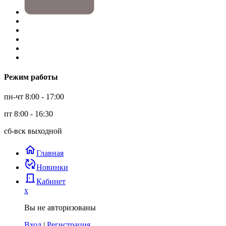
Режим работы
пн-чт 8:00 - 17:00
пт 8:00 - 16:30
сб-вск выходной
home
Главная
published_with_changes
Новинки
door_back
Кабинет
x
Вы не авторизованы
Вход
|
Регистрация