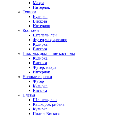
Махра
Интерлок
Туники
Кулирка
Вискоза
Интерлок
Костюмы
Штапель, лен
Футер,махра,велюр
Кулирка
Вискоза
Пижамы, домашние костюмы
Кулирка
Вискоза
Футер, махра
Интерлок
Ночные сорочки
Футер
Кулирка
Вискоза
Платья
Штапель, лен
Кашкорсе, рибана
Кулирка
Платья Вискоза