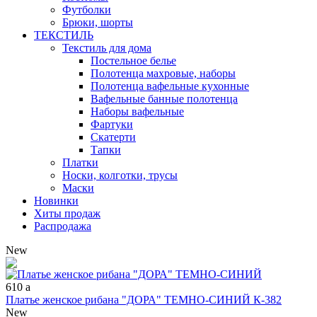
Футболки
Брюки, шорты
ТЕКСТИЛЬ
Текстиль для дома
Постельное белье
Полотенца махровые, наборы
Полотенца вафельные кухонные
Вафельные банные полотенца
Наборы вафельные
Фартуки
Скатерти
Тапки
Платки
Носки, колготки, трусы
Маски
Новинки
Хиты продаж
Распродажа
New
610
a
Платье женское рибана "ДОРА" ТЕМНО-СИНИЙ К-382
New