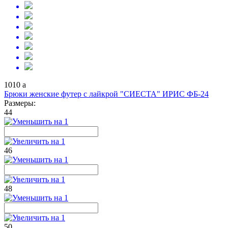
1010
a
Брюки женские футер с лайкрой "СИЕСТА" ИРИС ФБ-24
Размеры:
44
46
48
50