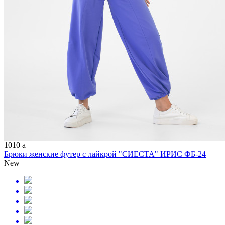
1010
a
Брюки женские футер с лайкрой "СИЕСТА" ИРИС ФБ-24
New