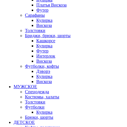
Платья Вискоза
Футер
Сарафаны
Кулирка
Вискоза
Толстовки
Бриджи, брюки, шорты
Кашкорсе
Кулирка
Футер
Интерлок
Вискоза
Футболки, кофты
Дэворэ
Кулирка
Вискоза
МУЖСКОЕ
Спецодежда
Костюмы, халаты
Толстовки
Футболки
Кулирка
Брюки, шорты
ДЕТСКОЕ