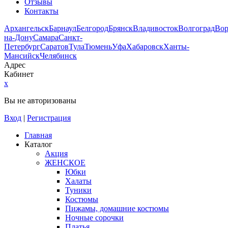
Отзывы
Контакты
Архангельск
Барнаул
Белгород
Брянск
Владивосток
Волгоград
Во
на-Дону
Самара
Санкт-
Петербург
Саратов
Тула
Тюмень
Уфа
Хабаровск
Ханты-
Мансийск
Челябинск
Адрес
Кабинет
x
Вы не авторизованы
Вход
|
Регистрация
Главная
Каталог
Акция
ЖЕНСКОЕ
Юбки
Халаты
Туники
Костюмы
Пижамы, домашние костюмы
Ночные сорочки
Платья