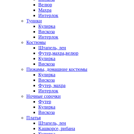
Велюр
Махра
Интерлок
Туники
Кулирка
Вискоза
Интерлок
Костюмы
Штапель, лен
Футер,махра,велюр
Кулирка
Вискоза
Пижамы, домашние костюмы
Кулирка
Вискоза
Футер, махра
Интерлок
Ночные сорочки
Футер
Кулирка
Вискоза
Платья
Штапель, лен
Кашкорсе, рибана
Кулирка