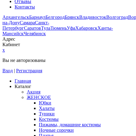
Отзывы
Контакты
Архангельск
Барнаул
Белгород
Брянск
Владивосток
Волгоград
Во
на-Дону
Самара
Санкт-
Петербург
Саратов
Тула
Тюмень
Уфа
Хабаровск
Ханты-
Мансийск
Челябинск
Адрес
Кабинет
x
Вы не авторизованы
Вход
|
Регистрация
Главная
Каталог
Акция
ЖЕНСКОЕ
Юбки
Халаты
Туники
Костюмы
Пижамы, домашние костюмы
Ночные сорочки
Платья