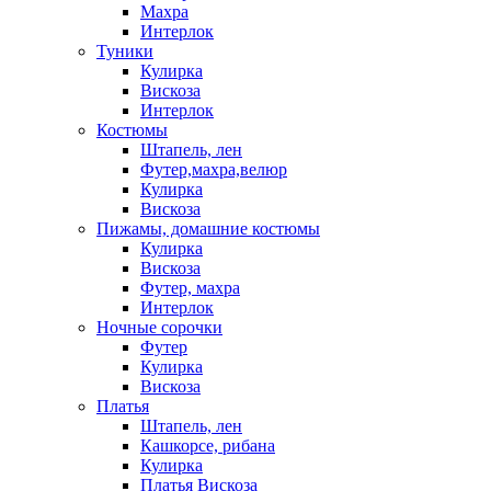
Махра
Интерлок
Туники
Кулирка
Вискоза
Интерлок
Костюмы
Штапель, лен
Футер,махра,велюр
Кулирка
Вискоза
Пижамы, домашние костюмы
Кулирка
Вискоза
Футер, махра
Интерлок
Ночные сорочки
Футер
Кулирка
Вискоза
Платья
Штапель, лен
Кашкорсе, рибана
Кулирка
Платья Вискоза