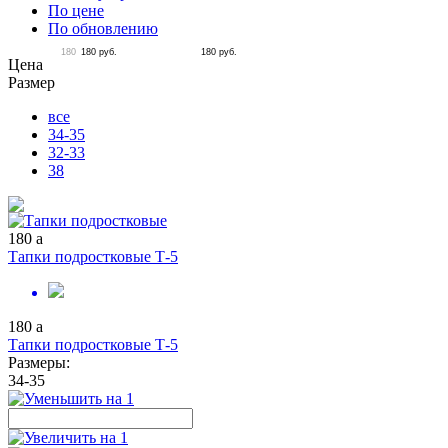
По цене
По обновлению
180
180
руб.
180
руб.
Цена
Размер
все
34-35
32-33
38
180
a
Тапки подростковые Т-5
180
a
Тапки подростковые Т-5
Размеры:
34-35