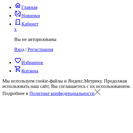
home
Главная
published_with_changes
Новинки
door_back
Кабинет
x
Вы не авторизованы
Вход
|
Регистрация
favorite_border
Избранное
shopping_cart
Корзина
Мы используем cookie-файлы и Яндекс.Метрику.
Продолжая
использовать наш сайт, Вы соглашаетесь с их использованием.
Подробнее в
Политике конфиденциальности