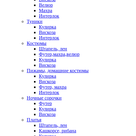
Велюр
Махра
Интерлок
Туники
Кулирка
Вискоза
Интерлок
Костюмы
Штапель, лен
Футер,махра,велюр
Кулирка
Вискоза
Пижамы, домашние костюмы
Кулирка
Вискоза
Футер, махра
Интерлок
Ночные сорочки
Футер
Кулирка
Вискоза
Платья
Штапель, лен
Кашкорсе, рибана