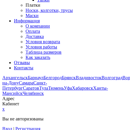
Платки
Носки, колготки, трусы
Маски
Информация
О компании
Оплата
Доставка
Условия возврата
Условия работы
Таблица размеров
Как заказать
Отзывы
Контакты
Архангельск
Барнаул
Белгород
Брянск
Владивосток
Волгоград
Во
на-Дону
Самара
Санкт-
Петербург
Саратов
Тула
Тюмень
Уфа
Хабаровск
Ханты-
Мансийск
Челябинск
Адрес
Кабинет
x
Вы не авторизованы
Вход
|
Регистрация