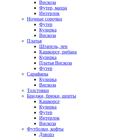
Вискоза
Футер, махра
Интерлок
Ночные сорочки
Футер
Кулирка
Вискоза
Платья
Штапель, лен
Кашкорсе, рибана
Кулирка
Платья Вискоза
Футер
Сарафаны
Кулирка
Вискоза
Толстовки
Бриджи, брюки, шорты
Кашкорсе
Кулирка
Футер
Интерлок
Вискоза
Футболки, кофты
Дэворэ