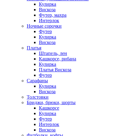
Кулирка
Вискоза
Футер, махра
Интерлок
Ночные сорочки
Футер
Кулирка
Вискоза
Платья
Штапель, лен
Кашкорсе, рибана
Кулирка
Платья Вискоза
Футер
Сарафаны
Кулирка
Вискоза
Толстовки
Бриджи, брюки, шорты
Кашкорсе
Кулирка
Футер
Интерлок
Вискоза
Футболки, кофты