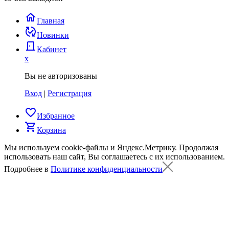
home
Главная
published_with_changes
Новинки
door_back
Кабинет
x
Вы не авторизованы
Вход
|
Регистрация
favorite_border
Избранное
shopping_cart
Корзина
Мы используем cookie-файлы и Яндекс.Метрику.
Продолжая
использовать наш сайт, Вы соглашаетесь с их использованием.
Подробнее в
Политике конфиденциальности