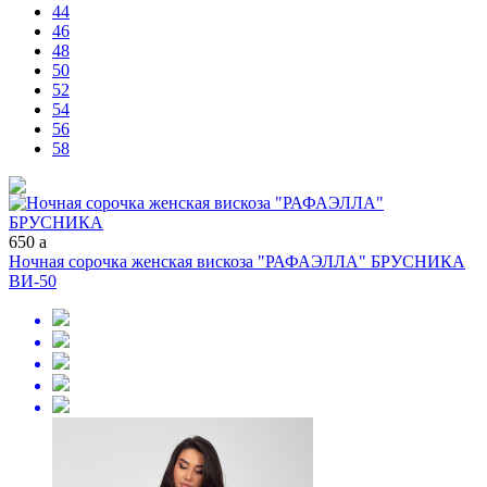
44
46
48
50
52
54
56
58
650
a
Ночная сорочка женская вискоза "РАФАЭЛЛА" БРУСНИКА
ВИ-50