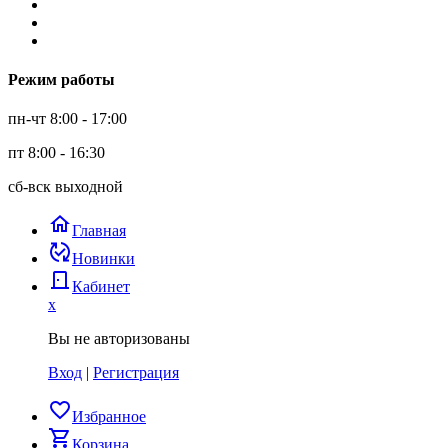
Режим работы
пн-чт 8:00 - 17:00
пт 8:00 - 16:30
сб-вск выходной
home
Главная
published_with_changes
Новинки
door_back
Кабинет
x
Вы не авторизованы
Вход
|
Регистрация
favorite_border
Избранное
shopping_cart
Корзина