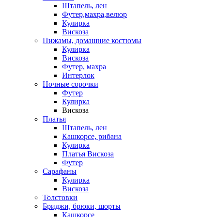
Штапель, лен
Футер,махра,велюр
Кулирка
Вискоза
Пижамы, домашние костюмы
Кулирка
Вискоза
Футер, махра
Интерлок
Ночные сорочки
Футер
Кулирка
Вискоза
Платья
Штапель, лен
Кашкорсе, рибана
Кулирка
Платья Вискоза
Футер
Сарафаны
Кулирка
Вискоза
Толстовки
Бриджи, брюки, шорты
Кашкорсе