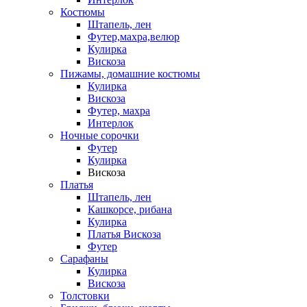
Костюмы
Штапель, лен
Футер,махра,велюр
Кулирка
Вискоза
Пижамы, домашние костюмы
Кулирка
Вискоза
Футер, махра
Интерлок
Ночные сорочки
Футер
Кулирка
Вискоза
Платья
Штапель, лен
Кашкорсе, рибана
Кулирка
Платья Вискоза
Футер
Сарафаны
Кулирка
Вискоза
Толстовки