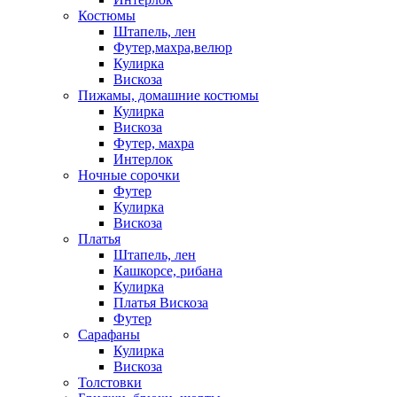
Костюмы
Штапель, лен
Футер,махра,велюр
Кулирка
Вискоза
Пижамы, домашние костюмы
Кулирка
Вискоза
Футер, махра
Интерлок
Ночные сорочки
Футер
Кулирка
Вискоза
Платья
Штапель, лен
Кашкорсе, рибана
Кулирка
Платья Вискоза
Футер
Сарафаны
Кулирка
Вискоза
Толстовки