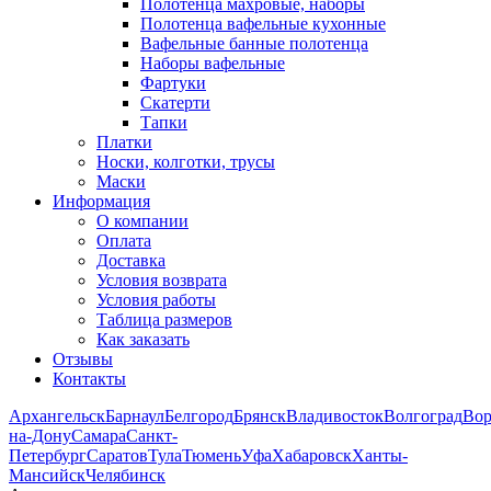
Полотенца махровые, наборы
Полотенца вафельные кухонные
Вафельные банные полотенца
Наборы вафельные
Фартуки
Скатерти
Тапки
Платки
Носки, колготки, трусы
Маски
Информация
О компании
Оплата
Доставка
Условия возврата
Условия работы
Таблица размеров
Как заказать
Отзывы
Контакты
Архангельск
Барнаул
Белгород
Брянск
Владивосток
Волгоград
Во
на-Дону
Самара
Санкт-
Петербург
Саратов
Тула
Тюмень
Уфа
Хабаровск
Ханты-
Мансийск
Челябинск