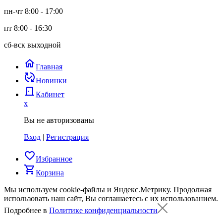
пн-чт 8:00 - 17:00
пт 8:00 - 16:30
сб-вск выходной
home
Главная
published_with_changes
Новинки
door_back
Кабинет
x
Вы не авторизованы
Вход
|
Регистрация
favorite_border
Избранное
shopping_cart
Корзина
Мы используем cookie-файлы и Яндекс.Метрику.
Продолжая
использовать наш сайт, Вы соглашаетесь с их использованием.
Подробнее в
Политике конфиденциальности