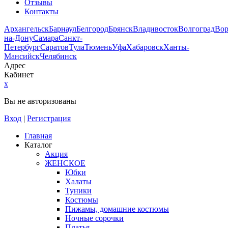
Отзывы
Контакты
Архангельск
Барнаул
Белгород
Брянск
Владивосток
Волгоград
Во
на-Дону
Самара
Санкт-
Петербург
Саратов
Тула
Тюмень
Уфа
Хабаровск
Ханты-
Мансийск
Челябинск
Адрес
Кабинет
x
Вы не авторизованы
Вход
|
Регистрация
Главная
Каталог
Акция
ЖЕНСКОЕ
Юбки
Халаты
Туники
Костюмы
Пижамы, домашние костюмы
Ночные сорочки
Платья