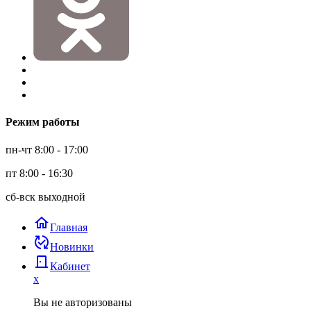
Режим работы
пн-чт 8:00 - 17:00
пт 8:00 - 16:30
сб-вск выходной
home
Главная
published_with_changes
Новинки
door_back
Кабинет
x
Вы не авторизованы