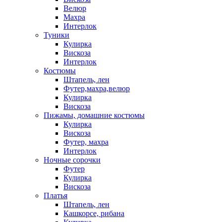
Велюр
Махра
Интерлок
Туники
Кулирка
Вискоза
Интерлок
Костюмы
Штапель, лен
Футер,махра,велюр
Кулирка
Вискоза
Пижамы, домашние костюмы
Кулирка
Вискоза
Футер, махра
Интерлок
Ночные сорочки
Футер
Кулирка
Вискоза
Платья
Штапель, лен
Кашкорсе, рибана