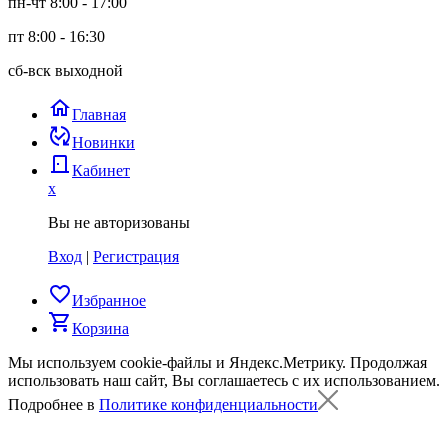
пн-чт 8:00 - 17:00
пт 8:00 - 16:30
сб-вск выходной
home
Главная
published_with_changes
Новинки
door_back
Кабинет
x
Вы не авторизованы
Вход
|
Регистрация
favorite_border
Избранное
shopping_cart
Корзина
Мы используем cookie-файлы и Яндекс.Метрику.
Продолжая
использовать наш сайт, Вы соглашаетесь с их использованием.
Подробнее в
Политике конфиденциальности