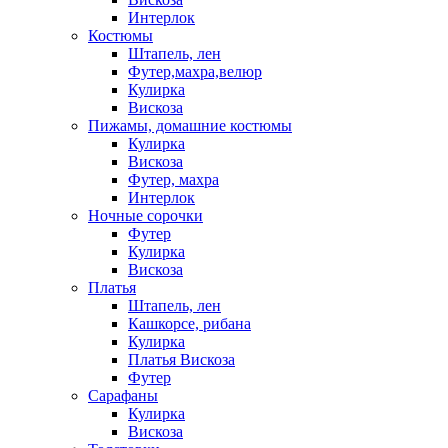
Интерлок
Костюмы
Штапель, лен
Футер,махра,велюр
Кулирка
Вискоза
Пижамы, домашние костюмы
Кулирка
Вискоза
Футер, махра
Интерлок
Ночные сорочки
Футер
Кулирка
Вискоза
Платья
Штапель, лен
Кашкорсе, рибана
Кулирка
Платья Вискоза
Футер
Сарафаны
Кулирка
Вискоза