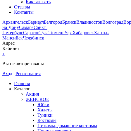
Как заказать
Отзывы
Контакты
Архангельск
Барнаул
Белгород
Брянск
Владивосток
Волгоград
Во
на-Дону
Самара
Санкт-
Петербург
Саратов
Тула
Тюмень
Уфа
Хабаровск
Ханты-
Мансийск
Челябинск
Адрес
Кабинет
x
Вы не авторизованы
Вход
|
Регистрация
Главная
Каталог
Акция
ЖЕНСКОЕ
Юбки
Халаты
Туники
Костюмы
Пижамы, домашние костюмы
Ночные сорочки