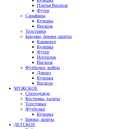
Кулирка
Платья Вискоза
Футер
Сарафаны
Кулирка
Вискоза
Толстовки
Бриджи, брюки, шорты
Кашкорсе
Кулирка
Футер
Интерлок
Вискоза
Футболки, кофты
Дэворэ
Кулирка
Вискоза
МУЖСКОЕ
Спецодежда
Костюмы, халаты
Толстовки
Футболки
Кулирка
Брюки, шорты
ДЕТСКОЕ