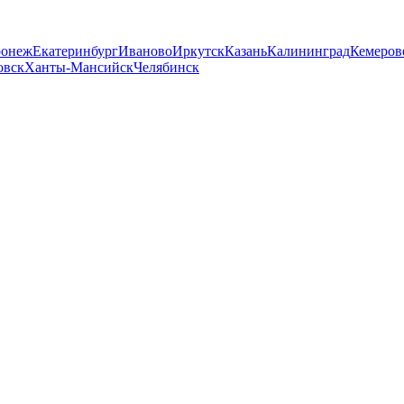
ронеж
Екатеринбург
Иваново
Иркутск
Казань
Калининград
Кемеров
овск
Ханты-Мансийск
Челябинск