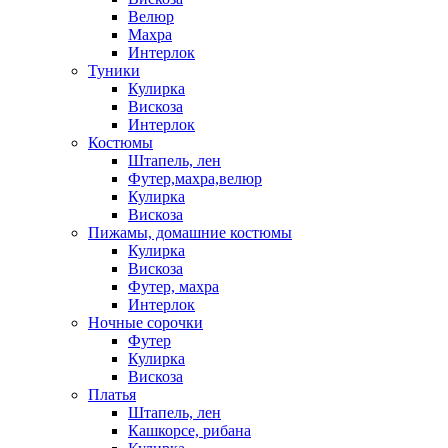
Велюр
Махра
Интерлок
Туники
Кулирка
Вискоза
Интерлок
Костюмы
Штапель, лен
Футер,махра,велюр
Кулирка
Вискоза
Пижамы, домашние костюмы
Кулирка
Вискоза
Футер, махра
Интерлок
Ночные сорочки
Футер
Кулирка
Вискоза
Платья
Штапель, лен
Кашкорсе, рибана