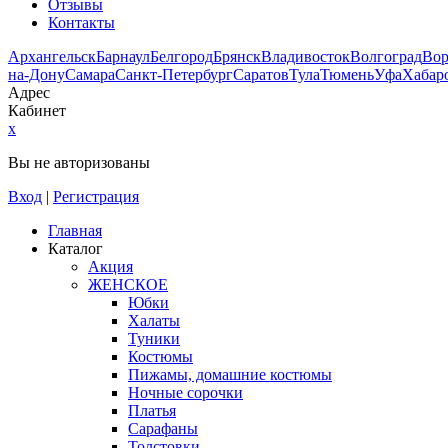
Отзывы
Контакты
Архангельск
Барнаул
Белгород
Брянск
Владивосток
Волгоград
Во
на-Дону
Самара
Санкт-Петербург
Саратов
Тула
Тюмень
Уфа
Хабар
Адрес
Кабинет
x
Вы не авторизованы
Вход
|
Регистрация
Главная
Каталог
Акция
ЖЕНСКОЕ
Юбки
Халаты
Туники
Костюмы
Пижамы, домашние костюмы
Ночные сорочки
Платья
Сарафаны
Толстовки