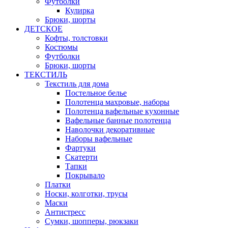
Футболки
Кулирка
Брюки, шорты
ДЕТСКОЕ
Кофты, толстовки
Костюмы
Футболки
Брюки, шорты
ТЕКСТИЛЬ
Текстиль для дома
Постельное белье
Полотенца махровые, наборы
Полотенца вафельные кухонные
Вафельные банные полотенца
Наволочки декоративные
Наборы вафельные
Фартуки
Скатерти
Тапки
Покрывало
Платки
Носки, колготки, трусы
Маски
Антистресс
Сумки, шопперы, рюкзаки