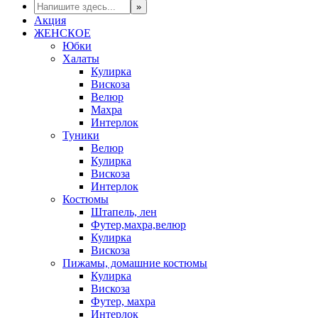
Акция
ЖЕНСКОЕ
Юбки
Халаты
Кулирка
Вискоза
Велюр
Махра
Интерлок
Туники
Велюр
Кулирка
Вискоза
Интерлок
Костюмы
Штапель, лен
Футер,махра,велюр
Кулирка
Вискоза
Пижамы, домашние костюмы
Кулирка
Вискоза
Футер, махра
Интерлок