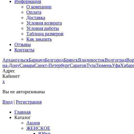
Информация
О компании
Оплата
Доставка
Условия возврата
Условия работы
Таблица размеров
Как заказать
Отзывы
Контакты
Архангельск
Барнаул
Белгород
Брянск
Владивосток
Волгоград
Во
на-Дону
Самара
Санкт-Петербург
Саратов
Тула
Тюмень
Уфа
Хабар
Адрес
Кабинет
x
Вы не авторизованы
Вход
|
Регистрация
Главная
Каталог
Акция
ЖЕНСКОЕ
Юбки