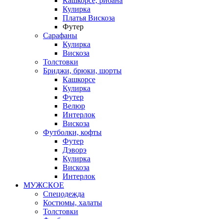
Кашкорсе, рибана
Кулирка
Платья Вискоза
Футер
Сарафаны
Кулирка
Вискоза
Толстовки
Бриджи, брюки, шорты
Кашкорсе
Кулирка
Футер
Велюр
Интерлок
Вискоза
Футболки, кофты
Футер
Дэворэ
Кулирка
Вискоза
Интерлок
МУЖСКОЕ
Спецодежда
Костюмы, халаты
Толстовки