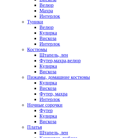
Велюр
Махра
Интерлок
Туники
Велюр
Кулирка
Вискоза
Интерлок
Костюмы
Штапель, лен
Футер,махра,велюр
Кулирка
Вискоза
Пижамы, домашние костюмы
Кулирка
Вискоза
Футер, махра
Интерлок
Ночные сорочки
Футер
Кулирка
Вискоза
Платья
Штапель, лен