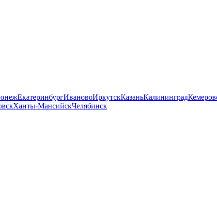
ронеж
Екатеринбург
Иваново
Иркутск
Казань
Калининград
Кемеров
овск
Ханты-Мансийск
Челябинск