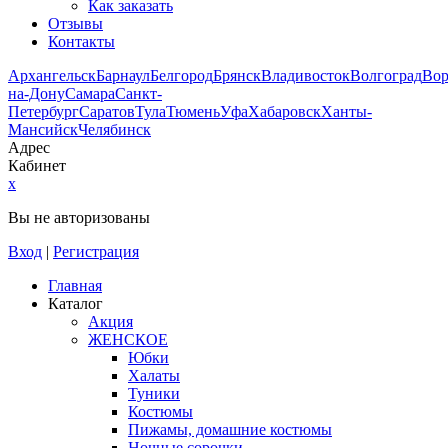
Как заказать
Отзывы
Контакты
Архангельск
Барнаул
Белгород
Брянск
Владивосток
Волгоград
Во
на-Дону
Самара
Санкт-
Петербург
Саратов
Тула
Тюмень
Уфа
Хабаровск
Ханты-
Мансийск
Челябинск
Адрес
Кабинет
x
Вы не авторизованы
Вход
|
Регистрация
Главная
Каталог
Акция
ЖЕНСКОЕ
Юбки
Халаты
Туники
Костюмы
Пижамы, домашние костюмы
Ночные сорочки