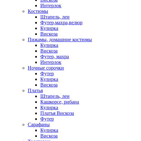
Интерлок
Костюмы
Штапель, лен
Футер,махра,велюр
Кулирка
Вискоза
Пижамы, домашние костюмы
Кулирка
Вискоза
Футер, махра
Интерлок
Ночные сорочки
Футер
Кулирка
Вискоза
Платья
Штапель, лен
Кашкорсе, рибана
Кулирка
Платья Вискоза
Футер
Сарафаны
Кулирка
Вискоза