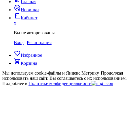
Главная
published_with_changes
Новинки
door_back
Кабинет
x
Вы не авторизованы
Вход
|
Регистрация
favorite_border
Избранное
shopping_cart
Корзина
Мы используем cookie-файлы и Яндекс.Метрику.
Продолжая
использовать наш сайт, Вы соглашаетесь с их использованием.
Подробнее в
Политике конфиденциальности